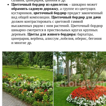
сальвия, цинерария, цинния и др.
Цветочный бордюр из однолеток
– шикарно может
обрамить садовую дорожку
, а группе из цветущих
кустарников,
цветочный бордюр
придаст законченный
вид общей композиции.
Цветочный бордюр для дачи
должен контрастировать с цветовой гаммой
высаженных рядом с ним растений. Цветочный бордюр
шикарно смотрится в приствольных кругах крупных
деревьев.
Цветы для живого бордюра:
бархатцы,
цинерария, вербена, алиссум ,лобелия, иберис, бегония
и многие др.