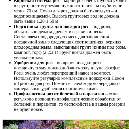
Корневая система роз
– корни роз очень глубоко уходит
в грунт, поэтому землю нужно готовить на глубину не
менее 70 см. Почва для роз должна быть воздухо – и
водопроницаемой. Высота грунтовых вод не должна
быть выше 1.20-1.50 м
Подготовка грунта для посадки роз
– под розы,
обязательно делаем дренаж из гравия и песка.
Составляем плодородную смесь для заполнения
посадочной ямы в следующих соотношениях: верхняя
плодородная земля, выкопанный грунт из ямы под розы,
компост, торф (2:2:3:1) Грунт всегда должен быть
увлажненным.
Удобрения для роз
– во время посадки роз в
посадочную яму можно добавить золу и суперфосфат.
Розы очень любят перепревший навоз и компост.
Используйте регулярно комплексные подкормки Покон
и Гринвол для роз. Помните – необходимо чередовать
минеральные удобрения с органическими.
Профилактика роз от болезней и паразитов
– если
регулярно проводить профилактические обработки от
болезней и паразитов, то беспокойства в вашем розарии
не будет вовсе.