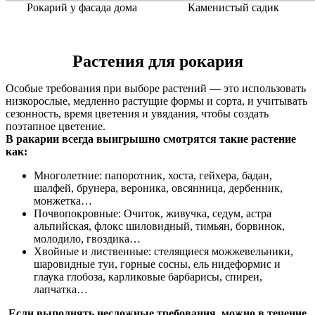
Рокарий у фасада дома
Каменистый садик
Растения для рокария
Особые требования при выборе растений — это использовать
низкорослые, медленно растущие формы и сорта, и учитывать
сезонность, время цветения и увядания, чтобы создать
поэтапное цветение.
В ракарии всегда выигрышно смотрятся такие растение
как:
Многолетние: папоротник, хоста, гейхера, бадан,
шалфей, брунера, вероника, овсянница, дербенник,
монжетка…
Почвопокровные: Очиток, живучка, седум, астра
альпийская, флокс шиловидный, тимьян, борвинок,
молодило, гвоздика…
Хвойные и лиственные: стелящиеся можжевельники,
шаровидные туи, горные сосны, ель нидеформис и
глаука глобоза, карликовые барбарисы, спиреи,
лапчатка…
Если выполнять несложные требования, можно в течение