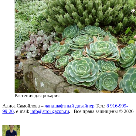
Растения для рокария
Алиса Самойлова –
ландшафтный дизайнер
Тел.:
8 916-999-
99-20
, e-mail:
info@stroi-gazon.ru
. Все права защищены © 2026