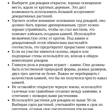
Выберете для рокария открытое, хорошо освещенное
место, вдали от крупных деревьев. Это даст
возможность использовать большой ассортимент
декоративных растений.
Уделите особое внимание основанию под рокарий, оно
должно быть хорошо дренированным, грунт нужно
хорошо утрамбовать, чтобы он стал жестким, это
поможет избежать оседания камней. Используйте
мелкоячеистую сетку от кротов. Под камни и
декоративный отсев обязательно выстилайте
геотекстиль, это предотвратит прорастание сорняков.
Если на участке имеются склоны, овраги или
подпорные стены используйте их, вписав в общую
композицию рокария.
Главную роль в рокарии играют – камни. Они должны
быть естественной природной формы, разных размеров,
двух-трех цветов не более. Важно не переборщить с
количеством камней, что бы ни получился просто навал
камней.
Не оставляйте открытую черную землю, используйте
галечные или гравийные отсыпки между камнями, в
сочетание с низкорослыми растениями.
Используйте растения для рокария не выше 50 см.
Выбирая сорта растений, учитывайте время и срок их
цветения, отдавая свое предпочтения тем видам,