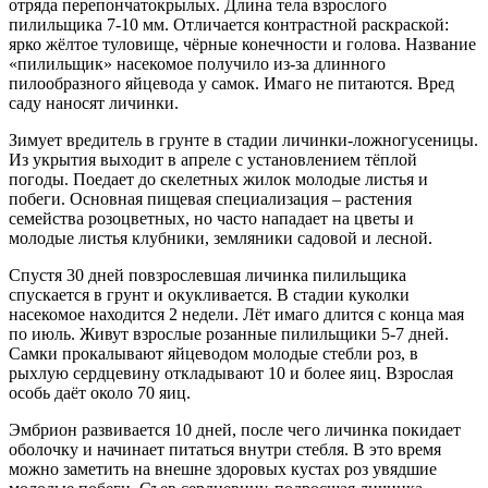
отряда перепончатокрылых. Длина тела взрослого
пилильщика 7-10 мм. Отличается контрастной раскраской:
ярко жёлтое туловище, чёрные конечности и голова. Название
«пилильщик» насекомое получило из-за длинного
пилообразного яйцевода у самок. Имаго не питаются. Вред
саду наносят личинки.
Зимует вредитель в грунте в стадии личинки-ложногусеницы.
Из укрытия выходит в апреле с установлением тёплой
погоды. Поедает до скелетных жилок молодые листья и
побеги. Основная пищевая специализация – растения
семейства розоцветных, но часто нападает на цветы и
молодые листья клубники, земляники садовой и лесной.
Спустя 30 дней повзрослевшая личинка пилильщика
спускается в грунт и окукливается. В стадии куколки
насекомое находится 2 недели. Лёт имаго длится с конца мая
по июль. Живут взрослые розанные пилильщики 5-7 дней.
Самки прокалывают яйцеводом молодые стебли роз, в
рыхлую сердцевину откладывают 10 и более яиц. Взрослая
особь даёт около 70 яиц.
Эмбрион развивается 10 дней, после чего личинка покидает
оболочку и начинает питаться внутри стебля. В это время
можно заметить на внешне здоровых кустах роз увядшие