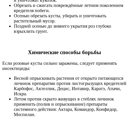
и уничтожат куколок.
Обрезать и сжигать повреждённые летним поколением
вредителя побеги.
Осенью обрезать кусты, убирать и уничтожать
растительный мусор.
Поздней осенью до зимнего укрытия роз глубоко
взрыхлить грунт.
Химические способы борьбы
Если розовые кусты сильно заражены, следует применять
инсектициды:
Весной опрыскивать растения от открыто питающихся
личинок препаратми против листогрызущих вредителей
Карбофос, Актеллик, Децис, Интавир, Каратэ, Апачи,
Искра.
Летом против скрыто живущих в стеблях личинок
применить (полив и опрыскивание) препараты
системного действия: Актара, Командор, Конфидор,
Моспилан.