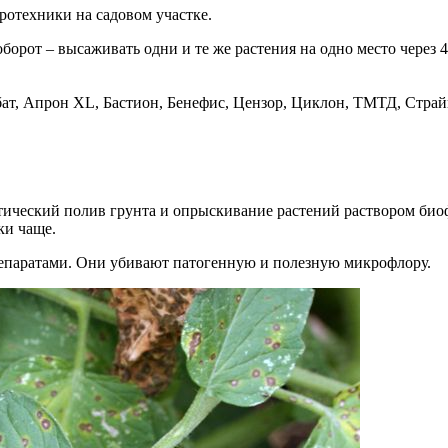
ротехники на садовом участке.
рот – высаживать одни и те же растения на одно место через 4-
т, Апрон XL, Бастион, Бенефис, Цензор, Циклон, ТМТД, Страйк,
ктический полив грунта и опрыскивание растений раствором би
ки чаще.
епаратами. Они убивают патогенную и полезную микрофлору.