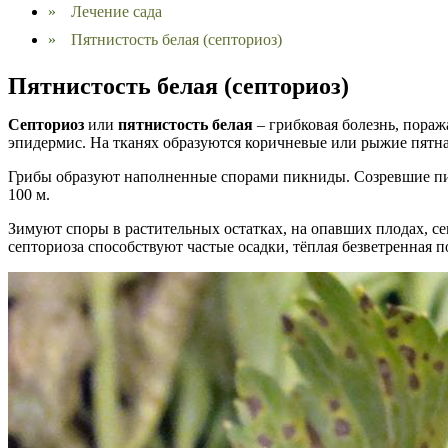
»
Лечение сада
»
Пятнистость белая (септориоз)
Пятнистость белая (септориоз)
Септориоз
или
пятнистость белая
– грибковая болезнь, пораж
эпидермис. На тканях образуются коричневые или рыжие пятна 
Грибы образуют наполненные спорами пикниды. Созревшие пик
100 м.
Зимуют споры в растительных остатках, на опавших плодах, с
септориоза способствуют частые осадки, тёплая безветренная п