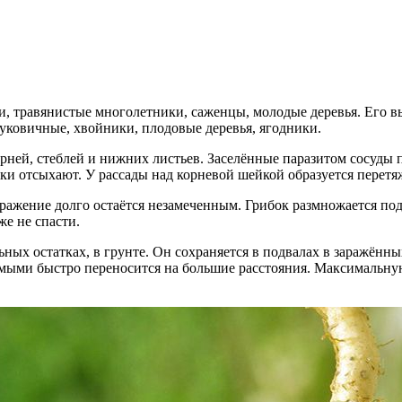
ки, травянистые многолетники, саженцы, молодые деревья. Его 
луковичные, хвойники, плодовые деревья, ягодники.
орней, стеблей и нижних листьев. Заселённые паразитом сосуды 
ки отсыхают. У рассады над корневой шейкой образуется перетяж
ражение долго остаётся незамеченным. Грибок размножается под 
же не спасти.
льных остатках, в грунте. Он сохраняется в подвалах в заражён
комыми быстро переносится на большие расстояния. Максимальн