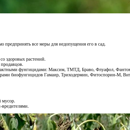
мо предпринять все меры для недопущения его в сад.
со здоровых растений.
 продавцов.
нтактными фунгицидами: Максим, ТМТД, Браво, Флуафол, Фантом
ворами биофунгицидов Гамаир, Триходермин, Фитоспорин-М, Вит
й мусор.
-вредителями.