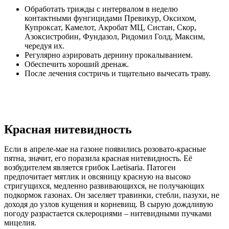
Обработать трижды с интервалом в неделю
контактными фунгицидами Превикур, Оксихом,
Купроксат, Камелот, Акробат МЦ, Систан, Скор,
Азоксистробин, Фундазол, Ридомил Голд, Максим,
чередуя их.
Регулярно аэрировать дернину прокалыванием.
Обеспечить хороший дренаж.
После лечения состричь и тщательно вычесать траву.
Красная нитевидность
Если в апреле-мае на газоне появились розовато-красные
пятна, значит, его поразила красная нитевидность. Её
возбудителем является грибок Laetisaria. Патоген
предпочитает мятлик и овсяницу красную на высоко
стригущихся, медленно развивающихся, не получающих
подкормок газонах. Он заселяет травинки, стебли, пазухи, не
доходя до узлов кущения и корневищ. В сырую дождливую
погоду разрастается склероциями – нитевидными пучками
мицелия.