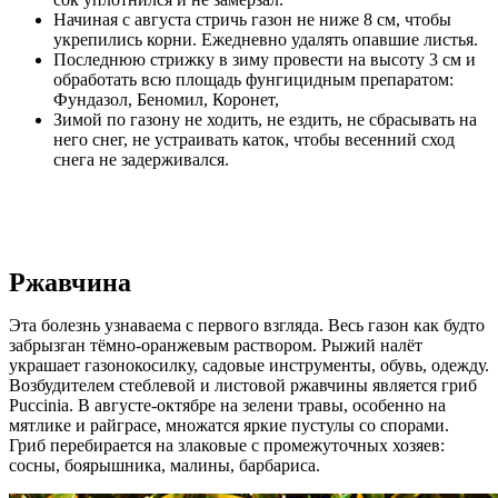
Начиная с августа стричь газон не ниже 8 см, чтобы
укрепились корни. Ежедневно удалять опавшие листья.
Последнюю стрижку в зиму провести на высоту 3 см и
обработать всю площадь фунгицидным препаратом:
Фундазол, Беномил, Коронет,
Зимой по газону не ходить, не ездить, не сбрасывать на
него снег, не устраивать каток, чтобы весенний сход
снега не задерживался.
Ржавчина
Эта болезнь узнаваема с первого взгляда. Весь газон как будто
забрызган тёмно-оранжевым раствором. Рыжий налёт
украшает газонокосилку, садовые инструменты, обувь, одежду.
Возбудителем стеблевой и листовой ржавчины является гриб
Puccinia. В августе-октябре на зелени травы, особенно на
мятлике и райграсе, множатся яркие пустулы со спорами.
Гриб перебирается на злаковые с промежуточных хозяев:
сосны, боярышника, малины, барбариса.