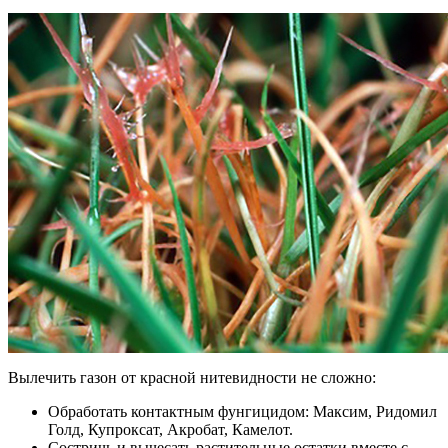
Вылечить газон от красной нитевидности не сложно:
Обработать контактным фунгицидом: Максим, Ридомил
Голд, Купроксат, Акробат, Камелот.
Состричь и вычесать растительные остатки вместе с