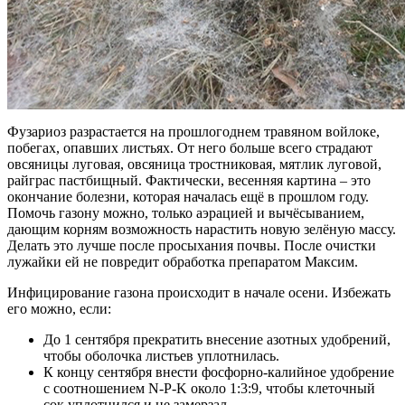
Фузариоз разрастается на прошлогоднем травяном войлоке,
побегах, опавших листьях. От него больше всего страдают
овсяницы луговая, овсяница тростниковая, мятлик луговой,
райграс пастбищный. Фактически, весенняя картина – это
окончание болезни, которая началась ещё в прошлом году.
Помочь газону можно, только аэрацией и вычёсыванием,
дающим корням возможность нарастить новую зелёную массу.
Делать это лучше после просыхания почвы. После очистки
лужайки ей не повредит обработка препаратом Максим.
Инфицирование газона происходит в начале осени. Избежать
его можно, если:
До 1 сентября прекратить внесение азотных удобрений,
чтобы оболочка листьев уплотнилась.
К концу сентября внести фосфорно-калийное удобрение
с соотношением N-P-K около 1:3:9, чтобы клеточный
сок уплотнился и не замерзал.