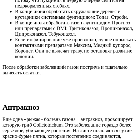
потому что пукциния в первую очередь селится на
недокормленных стеблях.
В конце июня обработать окружающие деревья и
кустарники системным фунгицидом: Топаз, Строби.
В конце июля обработать газон фунгицидом Прогноз
или препаратами с DMI: Тритиконазол, Пропиконазол,
Ципроконазол, Тебуконазол.
Если инфицирование уже произошло, лучше опрыскать
контактными препаратами Максим, Медный купорос,
Коронет. Они не вылечат траву, но остановят развитие
колонии.
После обработки заболевший газон постричь и тщательно
вычесать остатки.
Антракноз
Ещё одна «рыжая» болезнь газона – антракноз, провоцирует
которую гриб Colletotrichum. Это заболевание гораздо более
серьёзное, убивающее растения. На листе появляются сухие
красно-бурые пятна, которые постепенно соединяются,