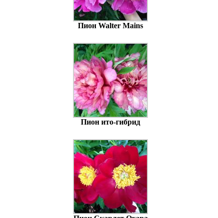
Пион Walter Mains
Пион ито-гибрид