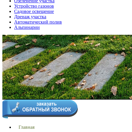
Озеленение участка
Устройство газонов
Садовое освещение
Дренаж участка
Автоматический полив
Альпинарии
Главная