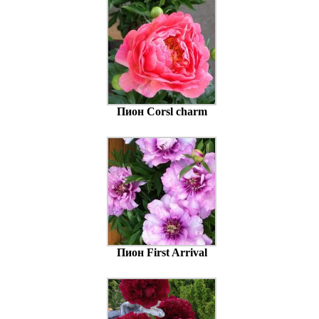
Пион Corsl charm
Пион First Arrival