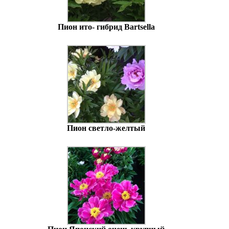
Пион ито- гибрид Bartsella
Пион светло-желтый