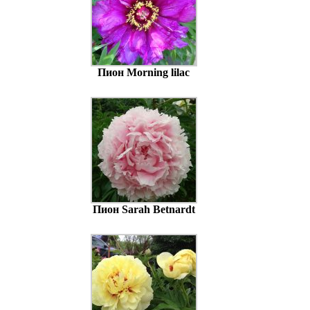
Пион Morning lilac
Пион Sarah Betnardt